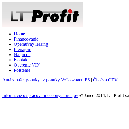
Home
Financovanie
Operatívny leasing
Prenájom
Na predaj
Kontakt
Overenie VIN
Poistenie
Autá z našej ponuky
|
z ponuky Volkswagen FS
|
Čítačka OEV
Informácie o spracovaní osobných údajov
© Jančo 2014, LT Profit s.r