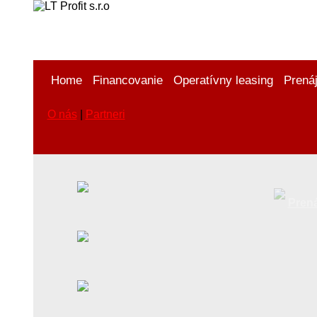
Home
Financovanie
Operatívny leasing
Prená
O nás
|
Partneri
Pren