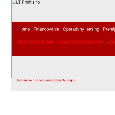
Home
Financovanie
Operatívny leasing
Prená
Autá z našej ponuky
|
z ponuky Volkswagen FS
|
Číta
Informácie o spracovaní osobných údajov