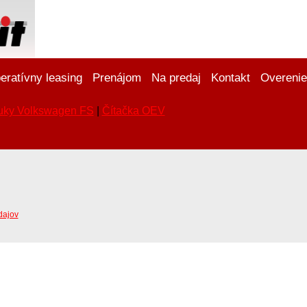
eratívny leasing
Prenájom
Na predaj
Kontakt
Overenie
uky Volkswagen FS
|
Čítačka OEV
dajov