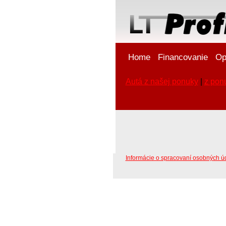
Home
Financovanie
Op
Autá z našej ponuky
|
z pon
Informácie o spracovaní osobných ú