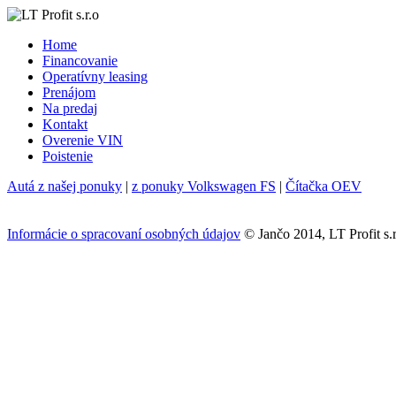
Home
Financovanie
Operatívny leasing
Prenájom
Na predaj
Kontakt
Overenie VIN
Poistenie
Autá z našej ponuky
|
z ponuky Volkswagen FS
|
Čítačka OEV
Informácie o spracovaní osobných údajov
© Jančo 2014, LT Profit s.r