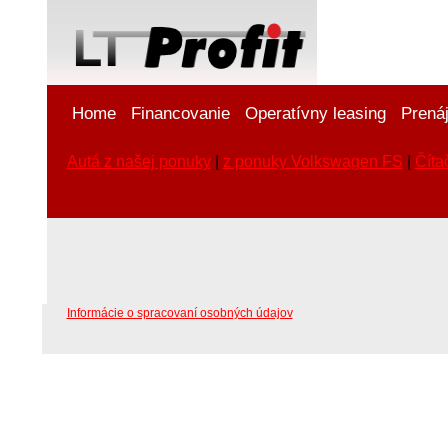
Home
Financovanie
Operatívny leasing
Prená
Autá z našej ponuky
|
z ponuky Volkswagen FS
|
Číta
Informácie o spracovaní osobných údajov