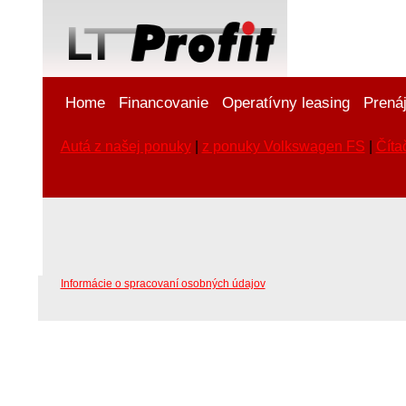
Home
Financovanie
Operatívny leasing
Prená
Autá z našej ponuky
|
z ponuky Volkswagen FS
|
Číta
Informácie o spracovaní osobných údajov